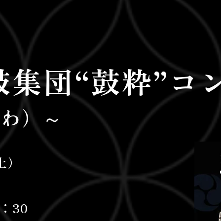
6太鼓集団“鼓粋”
きわ）～
（土）
：30