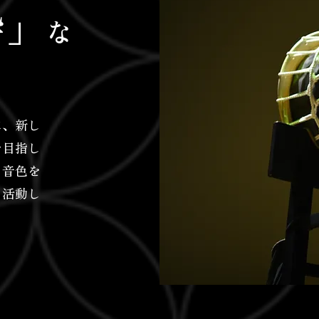
粋」
な
に、新し
を目指し
る音色を
う活動し