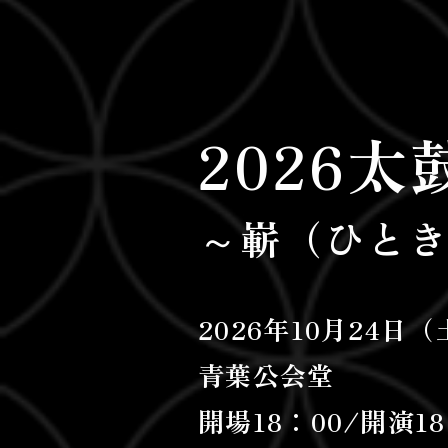
​202
​～嶄（ひと
​2026年10月24日
​青葉公会堂
​開場18：00/開演18