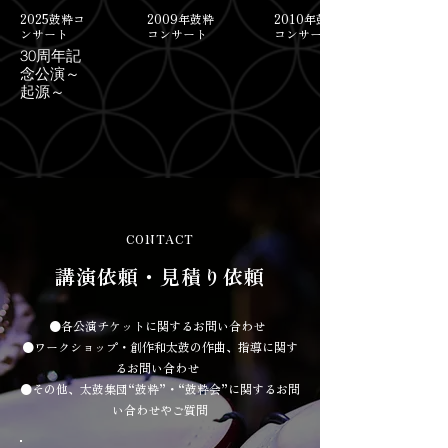
2025鼓粋コ
2009年鼓粋
2010年鼓粋
ンサート
コンサート
コンサート
30周年記
念公演～
起源～
CONTACT
講演依頼・見積り依頼
●各公演チケットに関するお問い合わせ
●ワークショップ・創作和太鼓の作曲、指導に関す
るお問い合わせ
●その他、太鼓集団“鼓粋”・“鼓粋会”に関するお問
い合わせやご質問