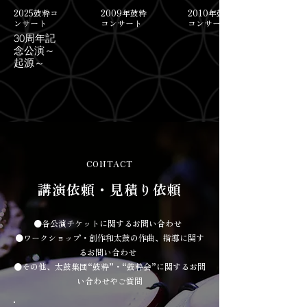
2025鼓粋コ
2009年鼓粋
2010年鼓粋
ンサート
コンサート
コンサート
30周年記
念公演～
起源～
CONTACT
講演依頼・見積り依頼
●各公演チケットに関するお問い合わせ
●ワークショップ・創作和太鼓の作曲、指導に関す
るお問い合わせ
●その他、太鼓集団“鼓粋”・“鼓粋会”に関するお問
い合わせやご質問